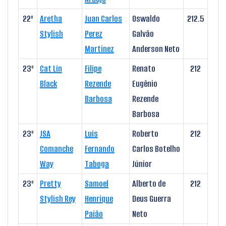
22º
Aretha
Juan Carlos
Oswaldo
212.5
Stylish
Perez
Galvão
Martinez
Anderson Neto
23º
Cat Lin
Filipe
Renato
212
Black
Rezende
Eugênio
Barbosa
Rezende
Barbosa
23º
JSA
Luis
Roberto
212
Comanche
Fernando
Carlos Botelho
Way
Taboga
Júnior
23º
Pretty
Samoel
Alberto de
212
Stylish Rey
Henrique
Deus Guerra
Paião
Neto