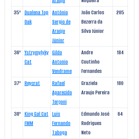
Araújo
Nogueira
35º
Dualena Top
Antônio
João Carlos
205
Oak
Sergio de
Bezerra da
Araújo
Silva Júnior
Júnior
36º
Ystrymylyky
Gildo
Andre
184
Cat
Antonio
Coutinho
Vendrame
Fernandes
37º
Reycrat
Rafael
Graziela
180
Aparecido
Araujo Pereira
Terçoni
38º
King Gal Cat
Luis
Edmundo José
64
FMM
Fernando
Rodrigues
Taboga
Neto