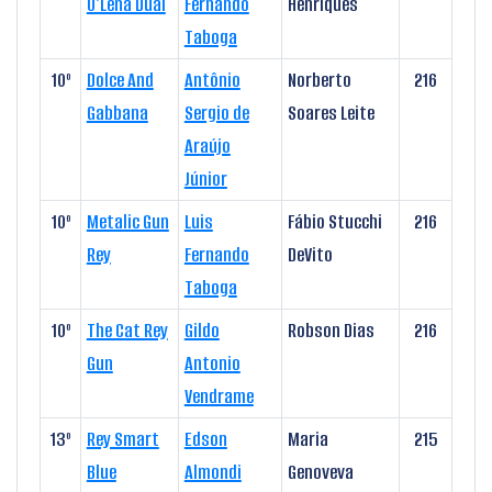
O'Lena Dual
Fernando
Henriques
Taboga
10º
Dolce And
Antônio
Norberto
216
Gabbana
Sergio de
Soares Leite
Araújo
Júnior
10º
Metalic Gun
Luis
Fábio Stucchi
216
Rey
Fernando
DeVito
Taboga
10º
The Cat Rey
Gildo
Robson Dias
216
Gun
Antonio
Vendrame
13º
Rey Smart
Edson
Maria
215
Blue
Almondi
Genoveva