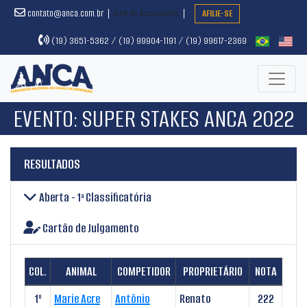
contato@anca.com.br
Área de Associados
AFILIE-SE
(19) 3651-5362 / (19) 99904-1191 / (19) 99617-2369
EVENTO:
SUPER STAKES ANCA 2022
RESULTADOS
Aberta - 1ª Classificatória
Cartão de Julgamento
COL.
ANIMAL
COMPETIDOR
PROPRIETÁRIO
NOTA
1º
Marie Acre
Antônio
Renato
222