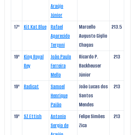
Araújo
Júnior
17º
Kit Kat Blue
Rafael
Marcello
213.5
Aparecido
Augusto Giglio
Terçoni
Chagas
19º
King Royal
João Paulo
Ricardo P.
213
Rey
Ferreira
Backheuser
Mello
Júnior
19º
Radicat
Samoel
João Lucas dos
213
Henrique
Santos
Paião
Mendes
19º
SZ Ettish
Antonio
Felipe Simões
213
Sergio de
Zica
Araújo