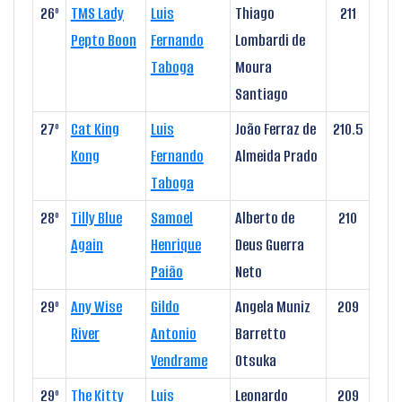
26º
TMS Lady
Luis
Thiago
211
Pepto Boon
Fernando
Lombardi de
Taboga
Moura
Santiago
27º
Cat King
Luis
João Ferraz de
210.5
Kong
Fernando
Almeida Prado
Taboga
28º
Tilly Blue
Samoel
Alberto de
210
Again
Henrique
Deus Guerra
Paião
Neto
29º
Any Wise
Gildo
Angela Muniz
209
River
Antonio
Barretto
Vendrame
Otsuka
29º
The Kitty
Luis
Leonardo
209