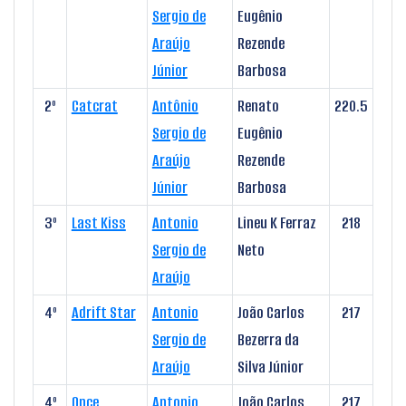
Sergio de
Eugênio
Araújo
Rezende
Júnior
Barbosa
2º
Catcrat
Antônio
Renato
220.5
Sergio de
Eugênio
Araújo
Rezende
Júnior
Barbosa
3º
Last Kiss
Antonio
Lineu K Ferraz
218
Sergio de
Neto
Araújo
4º
Adrift Star
Antonio
João Carlos
217
Sergio de
Bezerra da
Araújo
Silva Júnior
4º
Once
Antonio
João Carlos
217