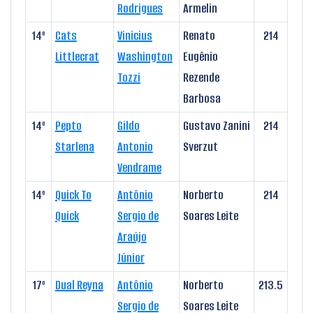
Rodrigues
Armelin
14º
Cats
Vinicius
Renato
214
Littlecrat
Washington
Eugênio
Tozzi
Rezende
Barbosa
14º
Pepto
Gildo
Gustavo Zanini
214
Starlena
Antonio
Sverzut
Vendrame
14º
Quick To
Antônio
Norberto
214
Quick
Sergio de
Soares Leite
Araújo
Júnior
17º
Dual Reyna
Antônio
Norberto
213.5
Sergio de
Soares Leite