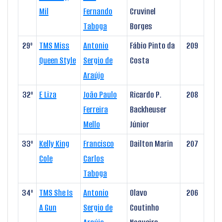
Mil
Fernando
Cruvinel
Taboga
Borges
29º
TMS Miss
Antonio
Fábio Pinto da
209
Queen Style
Sergio de
Costa
Araújo
32º
E Liza
João Paulo
Ricardo P.
208
Ferreira
Backheuser
Mello
Júnior
33º
Kelly King
Francisco
Dailton Marin
207
Cole
Carlos
Taboga
34º
TMS She Is
Antonio
Olavo
206
A Gun
Sergio de
Coutinho