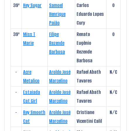
39º
Hey Sugar
Samoel
Carlos
0
Henrique
Eduardo Lopes
Paião
Cury
39º
Miss T
Filipe
Renato
0
Marie
Rezende
Eugênio
Barbosa
Rezende
Barbosa
-
Acre
Aroldo José
Rafael Abath
N/C
Metalico
Marcelino
Tavares
-
Estaiada
Aroldo José
Rafael Abath
N/C
Cat Girl
Marcelino
Tavares
-
Rey Smooth
Aroldo José
Cristiane
N/C
Cat
Marcelino
Vicentini Calil