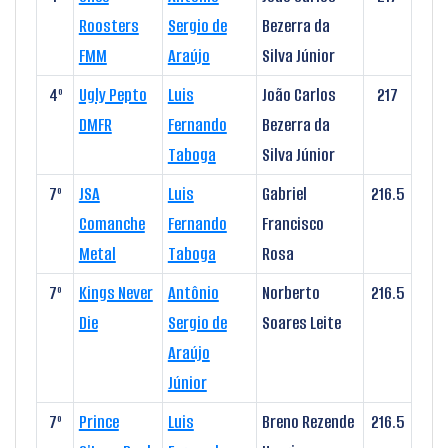
Roosters
Sergio de
Bezerra da
FMM
Araújo
Silva Júnior
4º
Ugly Pepto
Luis
João Carlos
217
DMFR
Fernando
Bezerra da
Taboga
Silva Júnior
7º
JSA
Luis
Gabriel
216.5
Comanche
Fernando
Francisco
Metal
Taboga
Rosa
7º
Kings Never
Antônio
Norberto
216.5
Die
Sergio de
Soares Leite
Araújo
Júnior
7º
Prince
Luis
Breno Rezende
216.5