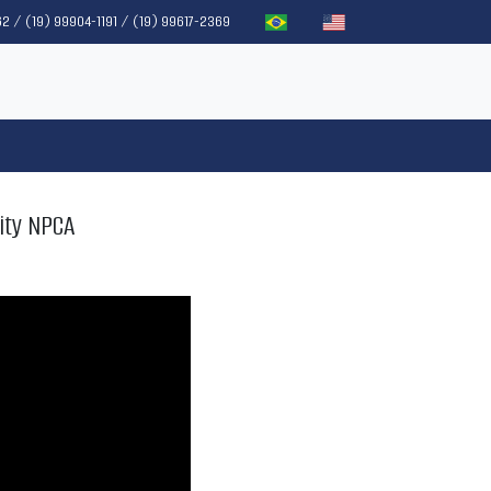
2 / (19) 99904-1191 / (19) 99617-2369
rity NPCA