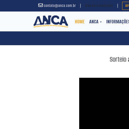
contato@anca.com.br
Área de Associados
AF
(CURRENT)
HOME
ANCA
INFORMAÇÕ
Sorteio 